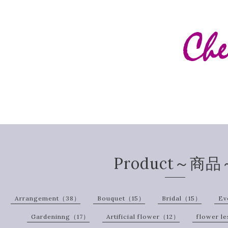
Product～商品
Arrangement（38）
Bouquet（15）
Bridal（15）
Ev
Gardeninng（17）
Artificial flower（12）
flower l