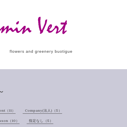
flowers and greenery buotigue
～
ent（11）
Company(法人)（5）
esson（10）
指定なし（5）