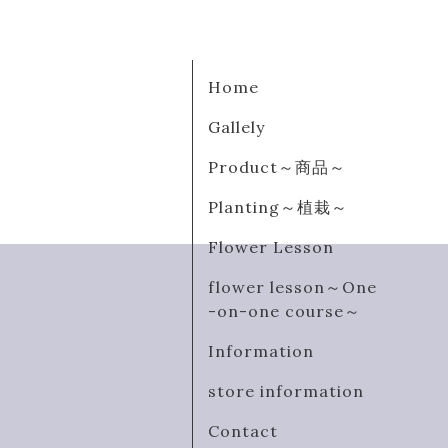
Home
Gallely
Product～商品～
Planting～植栽～
Flower Lesson
flower lesson～One
-on-one course～
Information
store information
Contact