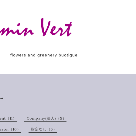
flowers and greenery buotigue
～
ent（11）
Company(法人)（5）
esson（10）
指定なし（5）