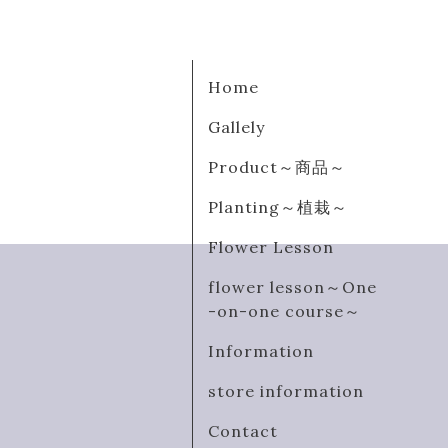
Home
Gallely
Product～商品～
Planting～植栽～
Flower Lesson
flower lesson～One
-on-one course～
Information
store information
Contact