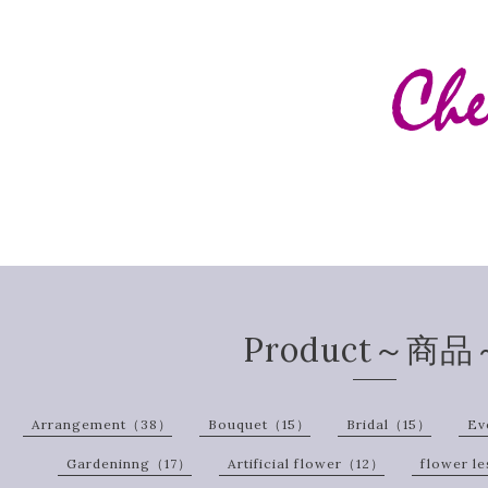
Product～商品
Arrangement（38）
Bouquet（15）
Bridal（15）
Ev
Gardeninng（17）
Artificial flower（12）
flower l