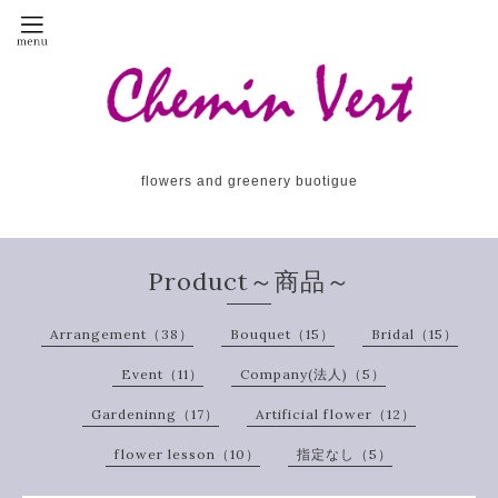
flowers and greenery buotigue
Product～商品～
Arrangement（38）
Bouquet（15）
Bridal（15）
Event（11）
Company(法人)（5）
Gardeninng（17）
Artificial flower（12）
flower lesson（10）
指定なし（5）