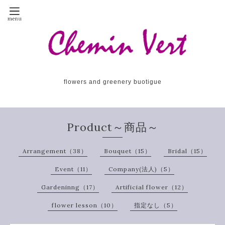
flowers and greenery buotigue
Product～商品～
Arrangement（38）
Bouquet（15）
Bridal（15）
Event（11）
Company(法人)（5）
Gardeninng（17）
Artificial flower（12）
flower lesson（10）
指定なし（5）