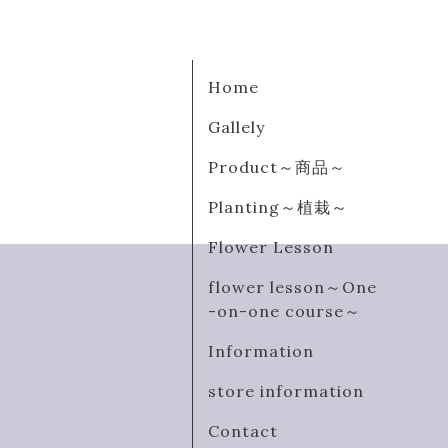
Home
Gallely
Product～商品～
Planting～植栽～
Flower Lesson
flower lesson～One
-on-one course～
Information
store information
Contact