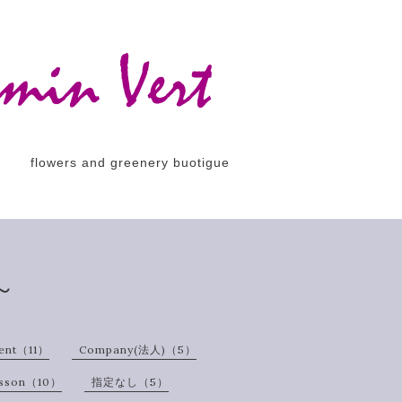
flowers and greenery buotigue
～
ent（11）
Company(法人)（5）
esson（10）
指定なし（5）