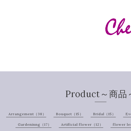
Product～商品
Arrangement（38）
Bouquet（15）
Bridal（15）
Ev
Gardeninng（17）
Artificial flower（12）
flower l