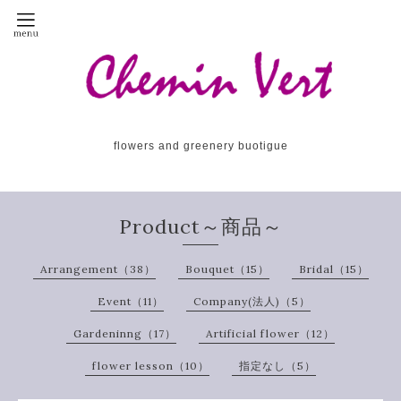
flowers and greenery buotigue
Product～商品～
Arrangement（38）
Bouquet（15）
Bridal（15）
Event（11）
Company(法人)（5）
Gardeninng（17）
Artificial flower（12）
flower lesson（10）
指定なし（5）