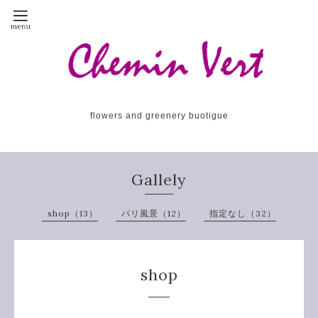
flowers and greenery buotigue
Gallely
shop（13）
パリ風景（12）
指定なし（32）
shop